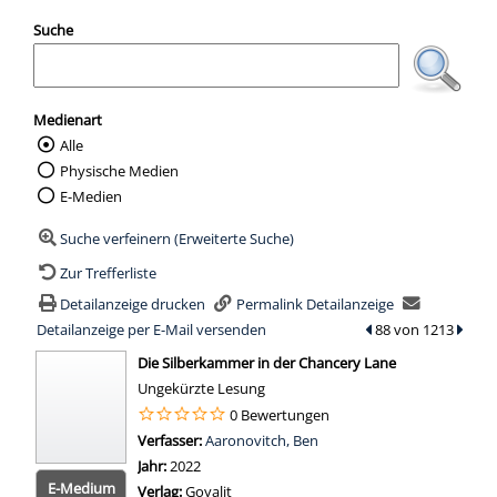
Suche
Medienart
Alle
Wählen Sie die Medienart nach der Sie suc
Physische Medien
E-Medien
Suche verfeinern (Erweiterte Suche)
Zur Trefferliste
Detailanzeige drucken
Permalink Detailanzeige
Detailanzeige per E-Mail versenden
zum vorherigen Tref
88 von 1213
zum n
wird in neuem Tab geöffnet
Die Silberkammer in der Chancery Lane
Ungekürzte Lesung
0 Bewertungen
Verfasser:
Suche nach diesem Verfasser
Aaronovitch, Ben
Jahr:
2022
E-Medium
Verlag:
Goyalit