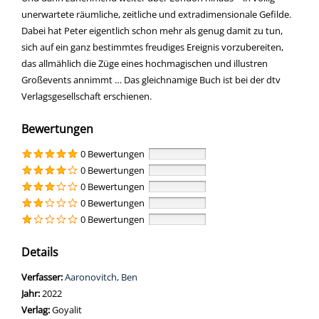
unerwartete räumliche, zeitliche und extradimensionale Gefilde.
Dabei hat Peter eigentlich schon mehr als genug damit zu tun,
sich auf ein ganz bestimmtes freudiges Ereignis vorzubereiten,
das allmählich die Züge eines hochmagischen und illustren
Großevents annimmt … Das gleichnamige Buch ist bei der dtv
Verlagsgesellschaft erschienen.
Bewertungen
0 Bewertungen
0 Bewertungen
0 Bewertungen
0 Bewertungen
0 Bewertungen
Details
Verfasser:
Suche nach diesem Verfasser
Aaronovitch, Ben
Jahr:
2022
Verlag:
Goyalit