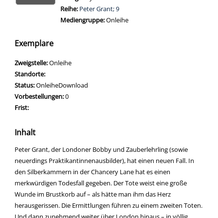
Reihe:
Peter Grant; 9
Mediengruppe:
Onleihe
Zum 
Exemplare
Zweigstelle:
Onleihe
Standorte:
Status:
OnleiheDownload
Vorbestellungen:
0
Frist:
Inhalt
Peter Grant, der Londoner Bobby und Zauberlehrling (sowie
neuerdings Praktikantinnenausbilder), hat einen neuen Fall. In
den Silberkammern in der Chancery Lane hat es einen
merkwürdigen Todesfall gegeben. Der Tote weist eine große
Wunde im Brustkorb auf – als hätte man ihm das Herz
herausgerissen. Die Ermittlungen führen zu einem zweiten Toten.
Und dann zunehmend weiter über London hinaus – in völlig