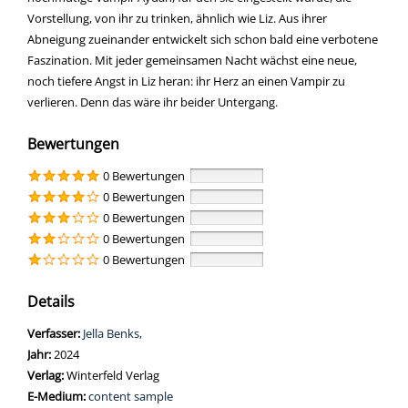
Vorstellung, von ihr zu trinken, ähnlich wie Liz. Aus ihrer
Abneigung zueinander entwickelt sich schon bald eine verbotene
Faszination. Mit jeder gemeinsamen Nacht wächst eine neue,
noch tiefere Angst in Liz heran: ihr Herz an einen Vampir zu
verlieren. Denn das wäre ihr beider Untergang.
Bewertungen
0 Bewertungen
0 Bewertungen
0 Bewertungen
0 Bewertungen
0 Bewertungen
Details
Verfasser:
Suche nach diesem Verfasser
Jella Benks,
Jahr:
2024
Verlag:
Winterfeld Verlag
E-Medium:
content sample
opens in new tab