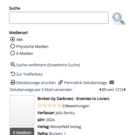
Suche
Medienart
Alle
Wählen Sie die Medienart nach der Sie suc
Physische Medien
E-Medien
Suche verfeinern (Erweiterte Suche)
Zur Trefferliste
Detailanzeige drucken
Permalink Detailanzeige
Detailanzeige per E-Mail versenden
zum vorherigen Tref
85 von 1213
zum n
wird in neuem Tab geöffnet
Broken by Darkness - Enemies to Lovers
0 Bewertungen
Verfasser:
Suche nach diesem Verfasser
Jella Benks,
Jahr:
2024
Verlag:
Winterfeld Verlag
E-Medium
Reihe:
Broken; 1