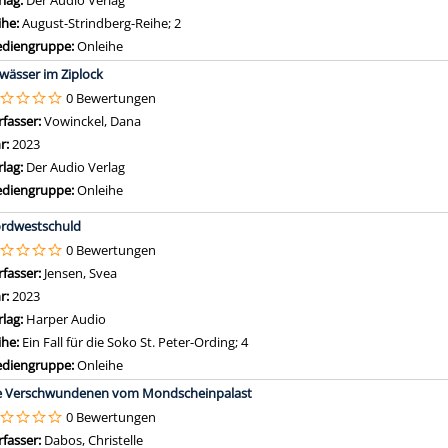
rlag:
Der Audio Verlag
ihe:
August-Strindberg-Reihe; 2
diengruppe:
Onleihe
wässer im Ziplock
0 Bewertungen
rfasser:
Vowinckel, Dana
Suche nach diesem Verfasser
hr:
2023
rlag:
Der Audio Verlag
diengruppe:
Onleihe
rdwestschuld
0 Bewertungen
rfasser:
Jensen, Svea
Suche nach diesem Verfasser
hr:
2023
rlag:
Harper Audio
ihe:
Ein Fall für die Soko St. Peter-Ording; 4
diengruppe:
Onleihe
e Verschwundenen vom Mondscheinpalast
0 Bewertungen
rfasser:
Dabos, Christelle
Suche nach diesem Verfasser