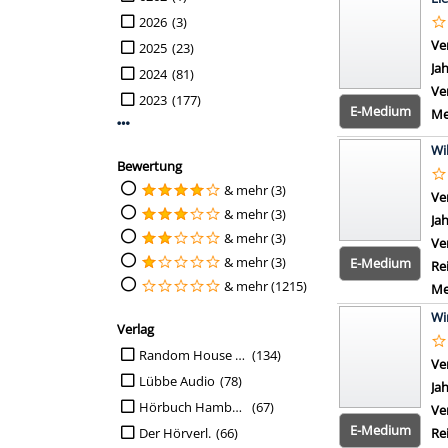
2026
(3)
Ve
2025
(23)
Ja
2024
(81)
Ve
2023
(177)
E-Medium
Me
Mehr Jahr-Filter anzeigen
Wi
Bewertung
Suche auf Bewertung einschränken
& mehr (3)
Ve
& mehr (3)
Ja
& mehr (3)
Ve
& mehr (3)
E-Medium
Re
& mehr (1215)
Me
Wi
Verlag
Suche auf Verlag einschränken
Random House Audio
(134)
Ve
Lübbe Audio
(78)
Ja
Hörbuch Hamburg
(67)
Ve
E-Medium
Re
Der Hörverl.
(66)