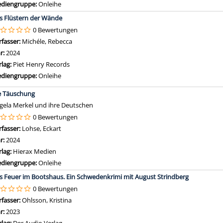
diengruppe:
Onleihe
s Flüstern der Wände
0 Bewertungen
rfasser:
Michéle, Rebecca
Suche nach diesem Verfasser
hr:
2024
rlag:
Piet Henry Records
diengruppe:
Onleihe
e Täuschung
gela Merkel und ihre Deutschen
0 Bewertungen
rfasser:
Lohse, Eckart
Suche nach diesem Verfasser
hr:
2024
rlag:
Hierax Medien
diengruppe:
Onleihe
s Feuer im Bootshaus. Ein Schwedenkrimi mit August Strindberg
0 Bewertungen
rfasser:
Ohlsson, Kristina
Suche nach diesem Verfasser
hr:
2023