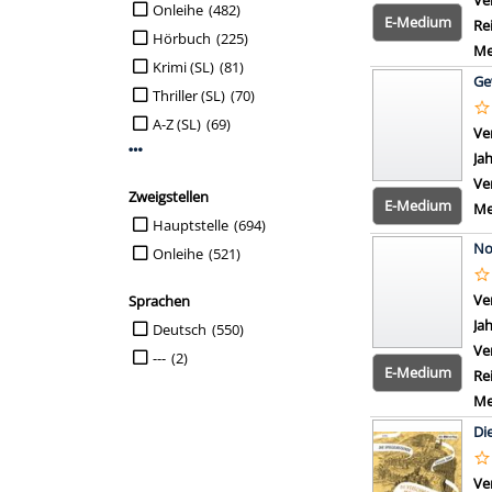
Ve
Suche auf Interessenkreis einschränken
Onleihe
(482)
E-Medium
Re
Hörbuch
(225)
Me
Krimi (SL)
(81)
Ge
Thriller (SL)
(70)
A-Z (SL)
(69)
Ve
Mehr Interessenkreis-Filter anzeigen
Ja
Ve
Zweigstellen
E-Medium
Me
Suche auf Zweigstellen einschränken
Hauptstelle
(694)
No
Onleihe
(521)
Ve
Sprachen
Ja
Suche auf Sprachen einschränken
Deutsch
(550)
Ve
---
(2)
E-Medium
Re
Me
Di
Ve