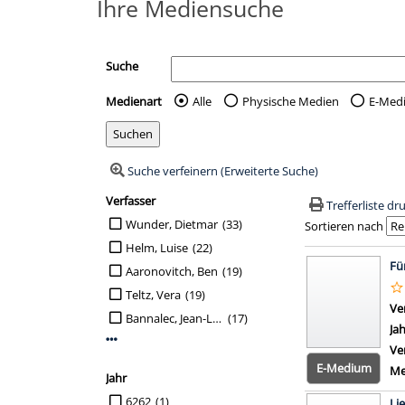
Ihre Mediensuche
Suche
Medienart
Alle
Physische Medien
E-Med
Wählen Sie die Medienart 
Suche verfeinern (Erweiterte Suche)
Verfasser
Suchfilter
Trefferliste d
Suche auf Verfasser einschränken
Wunder, Dietmar
(33)
Sortieren nach
Helm, Luise
(22)
Suchergebn
Fü
Aaronovitch, Ben
(19)
Teltz, Vera
(19)
Ve
Bannalec, Jean-Luc
(17)
Ja
Mehr Verfasser-Filter anzeigen
Ve
E-Medium
Me
Jahr
Suche auf Jahr einschränken
6262
(1)
Li