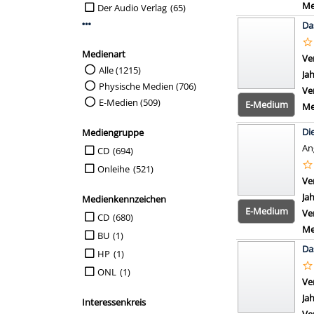
Me
Der Audio Verlag
(65)
Da
Mehr Verlag-Filter anzeigen
Medienart
Ve
Suche auf Medienart einschränken
Alle (1215)
Ja
Physische Medien (706)
Ve
E-Medien (509)
E-Medium
Me
Di
Mediengruppe
An
Suche auf Mediengruppe einschränken
CD
(694)
Onleihe
(521)
Ve
Ja
Medienkennzeichen
E-Medium
Ve
Suche auf Medienkennzeichen einschränken
CD
(680)
Me
BU
(1)
Da
HP
(1)
ONL
(1)
Ve
Ja
Interessenkreis