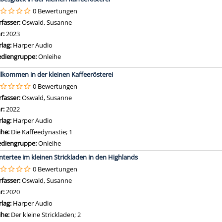
0 Bewertungen
rfasser:
Oswald, Susanne
Suche nach diesem Verfasser
hr:
2023
rlag:
Harper Audio
diengruppe:
Onleihe
llkommen in der kleinen Kaffeerösterei
0 Bewertungen
rfasser:
Oswald, Susanne
Suche nach diesem Verfasser
hr:
2022
rlag:
Harper Audio
ihe:
Die Kaffeedynastie; 1
diengruppe:
Onleihe
ntertee im kleinen Strickladen in den Highlands
0 Bewertungen
rfasser:
Oswald, Susanne
Suche nach diesem Verfasser
hr:
2020
rlag:
Harper Audio
ihe:
Der kleine Strickladen; 2