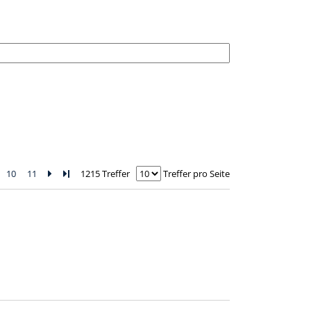
10
11
Zur nächsten Seite blättern
Zur letzten Seite blättern
1215 Treffer
Treffer pro Seite
Zum Download von e