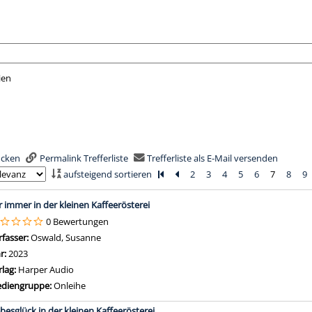
ien
nach der Sie suchen wollen.
rucken
Permalink Trefferliste
Trefferliste als E-Mail versenden
aufsteigend sortieren
Zur ersten Seite blättern
Zur vorherigen Seite blättern
2
3
4
5
6
7
8
9
is
r immer in der kleinen Kaffeerösterei
0 Bewertungen
rfasser:
Oswald, Susanne
Suche nach diesem Verfasser
hr:
2023
rlag:
Harper Audio
diengruppe:
Onleihe
ebesglück in der kleinen Kaffeerösterei