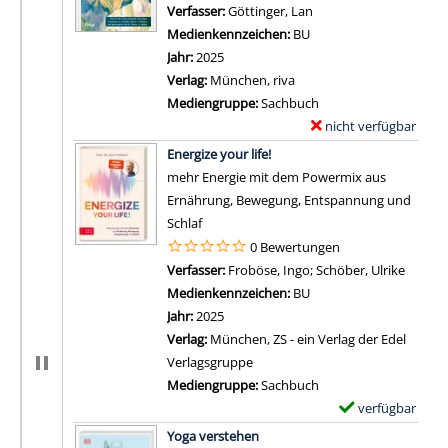
Verfasser:
Göttinger, Lan
Suche nach diesem Ver
Medienkennzeichen:
BU
Jahr:
2025
Verlag:
München, riva
Mediengruppe:
Sachbuch
nicht verfügbar
E
Zum Download von exter
x
Energize your life!
e
mehr Energie mit dem Powermix aus
m
Ernährung, Bewegung, Entspannung und
p
Schlaf
l
0 Bewertungen
a
Verfasser:
Froböse, Ingo
;
Schöber, Ulrike
Suche 
r
Medienkennzeichen:
BU
-
Jahr:
2025
D
Verlag:
München, ZS - ein Verlag der Edel
e
Verlagsgruppe
t
Mediengruppe:
Sachbuch
a
verfügbar
E
i
Zum Download von 
x
Yoga verstehen
l