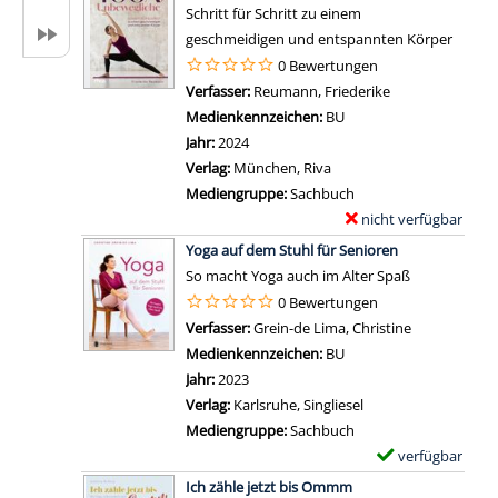
a
e
e
Schritt für Schritt zu einem
r
i
m
n
geschmeidigen und entspannten Körper
g
l
p
0 Bewertungen
i
s
l
Verfasser:
Reumann, Friederike
Suche nach dies
z
v
a
Medienkennzeichen:
BU
e
o
r
Jahr:
2024
y
n
-
Verlag:
München, Riva
o
Y
D
Mediengruppe:
Sachbuch
u
o
e
nicht verfügbar
E
r
g
t
Zum Download von exter
x
l
Yoga auf dem Stuhl für Senioren
a
a
e
i
So macht Yoga auch im Alter Spaß
v
i
m
f
0 Bewertungen
e
l
p
e
Verfasser:
Grein-de Lima, Christine
Suche nach d
r
s
l
!
Medienkennzeichen:
BU
s
v
a
a
Jahr:
2023
t
o
r
n
Verlag:
Karlsruhe, Singliesel
e
n
-
z
Mediengruppe:
Sachbuch
h
P
D
e
verfügbar
E
e
s
e
i
Zum Download von 
x
n
Ich zähle jetzt bis Ommm
o