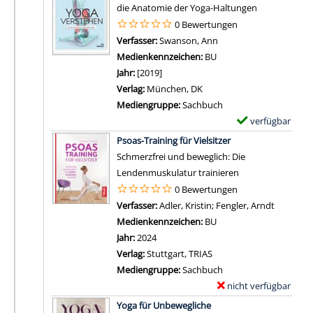
e
die Anatomie der Yoga-Haltungen
s
m
0 Bewertungen
v
p
Verfasser:
Swanson, Ann
Suche nach diesem Ver
o
l
Medienkennzeichen:
BU
n
a
Jahr:
[2019]
Y
r
Verlag:
München, DK
o
-
Mediengruppe:
Sachbuch
g
D
verfügbar
E
a
e
Zum Download von 
x
Psoas-Training für Vielsitzer
N
t
e
Schmerzfrei und beweglich: Die
i
a
m
Lendenmuskulatur trainieren
d
i
p
0 Bewertungen
r
l
l
Verfasser:
Adler, Kristin
;
Fengler, Arndt
Suche na
a
s
a
Medienkennzeichen:
BU
a
v
r
Jahr:
2024
n
o
-
Verlag:
Stuttgart, TRIAS
z
n
D
Mediengruppe:
Sachbuch
e
E
e
nicht verfügbar
E
i
n
t
Zum Download von exter
x
g
Yoga für Unbewegliche
e