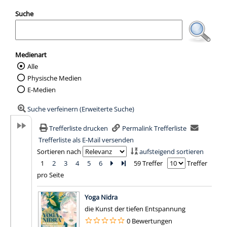
Suche
Medienart
Alle
Wählen Sie die Medienart nach der Sie suc
Physische Medien
E-Medien
Suche verfeinern (Erweiterte Suche)
Trefferliste drucken
Permalink Trefferliste
Trefferliste als E-Mail versenden
Sortieren nach
aufsteigend sortieren
1
2
3
4
5
6
Zur nächsten Seite blättern
Zur letzten Seite blättern
59 Treffer
Treffer
pro Seite
Suchergebnis
Yoga Nidra
die Kunst der tiefen Entspannung
0 Bewertungen