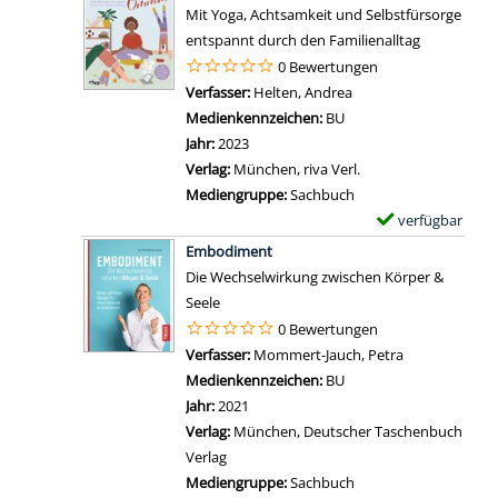
t
g
e
a
Mit Yoga, Achtsamkeit und Selbstfürsorge
a
a
e
m
n
entspannt durch den Familienalltag
s
i
n
p
z
0 Bewertungen
-
l
l
e
Verfasser:
Helten, Andrea
Suche nach diesem Ve
T
s
a
i
Medienkennzeichen:
BU
r
v
r
g
Jahr:
2023
a
o
-
e
Verlag:
München, riva Verl.
i
n
D
n
Mediengruppe:
Sachbuch
n
Y
e
verfügbar
E
i
o
t
Zum Download von 
x
n
Embodiment
g
a
e
g
Die Wechselwirkung zwischen Körper &
a
i
m
f
Seele
f
l
p
ü
0 Bewertungen
ü
s
l
r
Verfasser:
Mommert-Jauch, Petra
Suche nach di
r
v
a
V
Medienkennzeichen:
BU
U
o
r
i
Jahr:
2021
n
n
-
e
Verlag:
München, Deutscher Taschenbuch
b
Y
D
l
Verlag
e
o
e
s
Mediengruppe:
Sachbuch
w
g