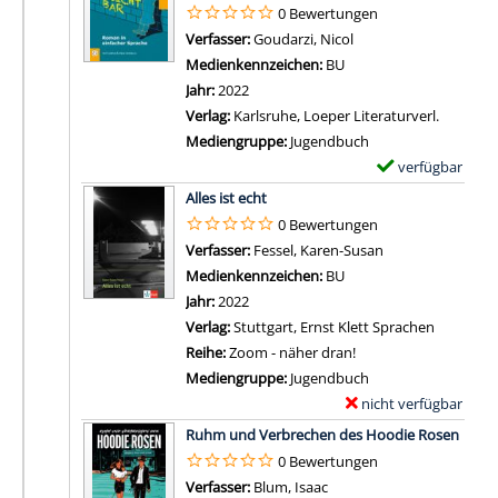
m
0 Bewertungen
l
p
Verfasser:
Goudarzi, Nicol
Suche nach diesem Ve
s
l
Medienkennzeichen:
BU
v
a
Jahr:
2022
o
r
Verlag:
Karlsruhe, Loeper Literaturverl.
n
-
Mediengruppe:
Jugendbuch
L
D
verfügbar
E
o
e
Zum Download von 
x
Alles ist echt
v
t
e
0 Bewertungen
e
a
m
Verfasser:
Fessel, Karen-Susan
Suche nach diese
o
i
p
Medienkennzeichen:
BU
n
l
l
Jahr:
2022
T
s
a
Verlag:
Stuttgart, Ernst Klett Sprachen
o
v
r
Reihe:
Zoom - näher dran!
u
o
-
Mediengruppe:
Jugendbuch
r
n
D
nicht verfügbar
E
a
B
e
Zum Download von exter
x
n
Ruhm und Verbrechen des Hoodie Rosen
e
t
e
z
0 Bewertungen
k
a
m
e
Verfasser:
Blum, Isaac
Suche nach diesem Verfas
e