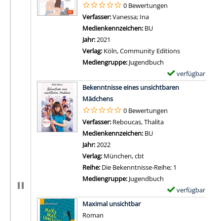
0 Bewertungen
Verfasser:
Vanessa
;
Ina
Suche nach diesem Verf
Medienkennzeichen:
BU
Jahr:
2021
Verlag:
Köln, Community Editions
Mediengruppe:
Jugendbuch
verfügbar
E
Zum Download von 
x
Bekenntnisse eines unsichtbaren
e
Mädchens
m
0 Bewertungen
p
Verfasser:
Reboucas, Thalita
Suche nach diesem 
l
Medienkennzeichen:
BU
a
Jahr:
2022
r
Verlag:
München, cbt
-
Reihe:
Die Bekenntnisse-Reihe; 1
D
Mediengruppe:
Jugendbuch
e
verfügbar
E
t
Zum Download von 
x
Maximal unsichtbar
a
e
Roman
i