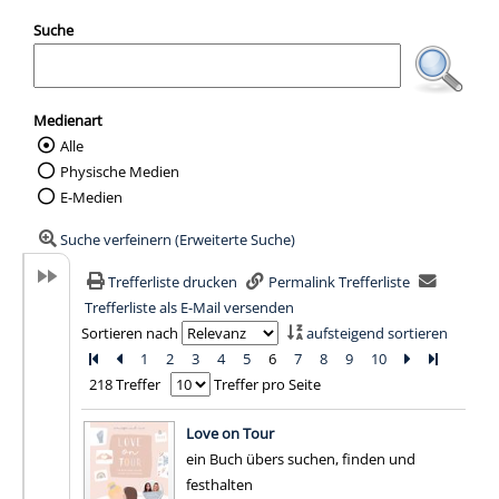
Suche
Medienart
Alle
Wählen Sie die Medienart nach der Sie suc
Physische Medien
E-Medien
Suche verfeinern (Erweiterte Suche)
Trefferliste drucken
Permalink Trefferliste
Trefferliste als E-Mail versenden
Sortieren nach
aufsteigend sortieren
Zur ersten Seite blättern
Zur vorherigen Seite blättern
1
2
3
4
5
6
7
8
9
10
Zur nächsten 
Zur letzte
218 Treffer
Treffer pro Seite
Suchergebnis
Love on Tour
ein Buch übers suchen, finden und
festhalten