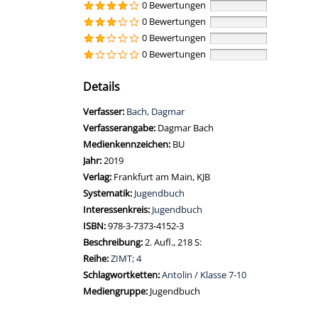
0 Bewertungen
0 Bewertungen
0 Bewertungen
0 Bewertungen
Details
Verfasser:
Suche nach diesem Verfasser
Bach, Dagmar
Verfasserangabe:
Dagmar Bach
Medienkennzeichen:
BU
Jahr:
2019
Verlag:
Frankfurt am Main, KJB
opens in new tab
Diesen Link in neuem Tab öffnen
Systematik:
Suche nach dieser Systematik
Jugendbuch
Interessenkreis:
Suche nach diesem Interessenskreis
Jugendbuch
ISBN:
978-3-7373-4152-3
Beschreibung:
2. Aufl., 218 S:
Reihe:
ZIMT; 4
Schlagwortketten:
Antolin / Klasse 7-10
Suche nach dieser Beteiligten Person
Mediengruppe:
Jugendbuch