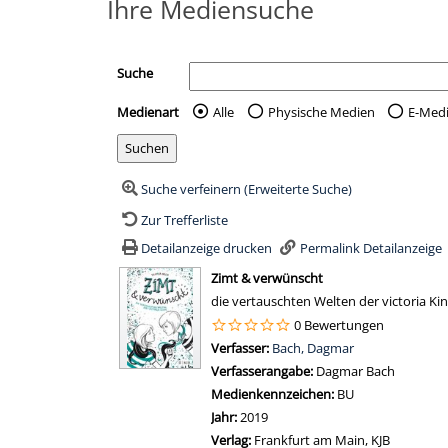
Ihre Mediensuche
Suche
Medienart
Alle
Physische Medien
E-Med
Wählen Sie die Medienart 
Suche verfeinern (Erweiterte Suche)
Zur Trefferliste
Detailanzeige drucken
Permalink Detailanzeige
wird in neuem Tab geöffnet
Zimt & verwünscht
die vertauschten Welten der victoria Kin
0 Bewertungen
Verfasser:
Suche nach diesem Verfasser
Bach, Dagmar
Verfasserangabe:
Dagmar Bach
Medienkennzeichen:
BU
Jahr:
2019
Verlag:
Frankfurt am Main, KJB