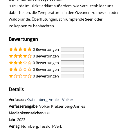
"Die Erde im Blick!" erklärt außerdem, wie Satellitenbilder uns
dabei helfen, die Temperaturen in den Ozeanen zu messen oder
Waldbrände, Überflutungen, schrumpfende Seen oder
Polkappen zu beobachten.
Bewertungen
0 Bewertungen
0 Bewertungen
0 Bewertungen
0 Bewertungen
0 Bewertungen
Details
Verfasser:
Suche nach diesem Verfasser
Kratzenberg-Annies, Volker
Verfasserangabe:
Volker Kratzenberg-Annies
Medienkennzeichen:
BU
Jahr:
2023
Verlag:
Nürnberg, Tessloff-Verl.