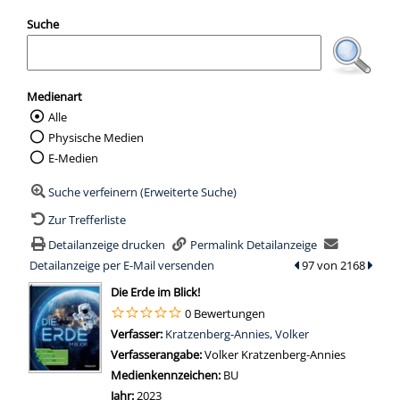
Suche
Medienart
Alle
Wählen Sie die Medienart nach der Sie suc
Physische Medien
E-Medien
Suche verfeinern (Erweiterte Suche)
Zur Trefferliste
Detailanzeige drucken
Permalink Detailanzeige
Detailanzeige per E-Mail versenden
zum vorherigen Tref
97 von 2168
zum n
wird in neuem Tab geöffnet
Die Erde im Blick!
0 Bewertungen
Verfasser:
Suche nach diesem Verfasser
Kratzenberg-Annies, Volker
Verfasserangabe:
Volker Kratzenberg-Annies
Medienkennzeichen:
BU
Jahr:
2023