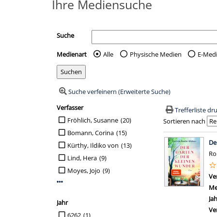
Ihre Mediensuche
Suche
Medienart
Alle
Physische Medien
E-Med
Wählen Sie die Medienart 
Suche verfeinern (Erweiterte Suche)
Verfasser
Suchfilter
Trefferliste d
Suche auf Verfasser einschränken
Fröhlich, Susanne
(20)
Sortieren nach
Bomann, Corina
(15)
Suchergebn
De
Kürthy, Ildiko von
(13)
R
Lind, Hera
(9)
Moyes, Jojo
(9)
Ve
Mehr Verfasser-Filter anzeigen
Me
Ja
Jahr
Ve
Suche auf Jahr einschränken
6262
(1)