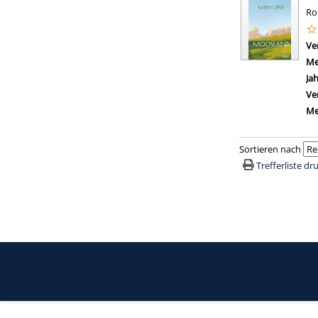
R
Ve
Me
Ja
Ve
Me
Sortieren nach
Trefferliste d
Copyright [2023] by OCLC GmbH
|