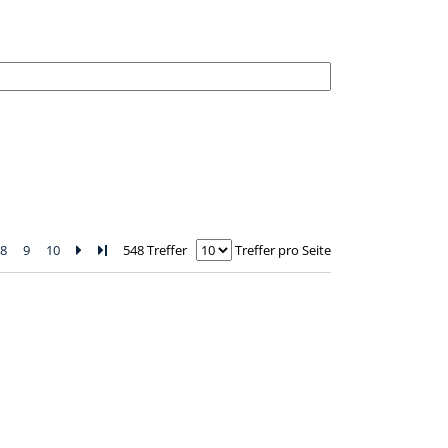
8
9
10
Zur nächsten Seite blättern
Zur letzten Seite blättern
548 Treffer
Treffer pro Seite