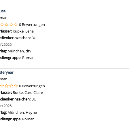
use
oman
0 Bewertungen
rfasser:
Kupke, Lena
Suche nach diesem Verfasser
dienkennzeichen:
BU
hr:
2026
rlag:
München, dtv
diengruppe:
Roman
steryear
oman
0 Bewertungen
rfasser:
Burke, Caro Claire
Suche nach diesem Verfasser
dienkennzeichen:
BU
hr:
2026
rlag:
München, Heyne
diengruppe:
Roman