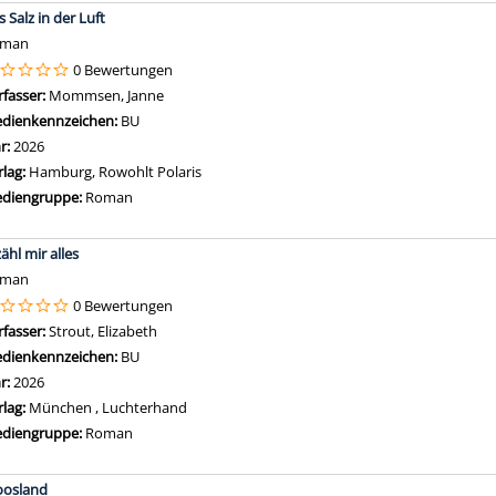
 Salz in der Luft
oman
0 Bewertungen
rfasser:
Mommsen, Janne
Suche nach diesem Verfasser
dienkennzeichen:
BU
hr:
2026
rlag:
Hamburg, Rowohlt Polaris
diengruppe:
Roman
ähl mir alles
oman
0 Bewertungen
rfasser:
Strout, Elizabeth
Suche nach diesem Verfasser
dienkennzeichen:
BU
hr:
2026
rlag:
München , Luchterhand
diengruppe:
Roman
osland