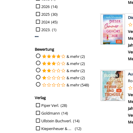
Me
2026
(14)
2025
(30)
Di
2024
(45)
2023.
(1)
Ve
Mehr Jahr-Filter anzeigen
Me
Ja
Bewertung
Ve
Suche auf Bewertung einschränken
& mehr (2)
Me
& mehr (2)
& mehr (2)
Au
& mehr (2)
R
& mehr (548)
Ve
Verlag
Me
Suche auf Verlag einschränken
Piper Verl.
(28)
Ja
Goldmann
(14)
Ve
Ullstein Buchverl.
(14)
Me
Kiepenheuer & Witsch
(12)