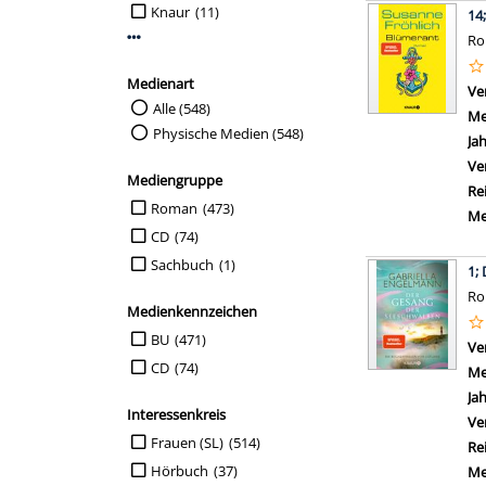
Knaur
(11)
14
R
Mehr Verlag-Filter anzeigen
Medienart
Ve
Suche auf Medienart einschränken
Alle (548)
Me
Physische Medien (548)
Ja
Ve
Mediengruppe
Re
Suche auf Mediengruppe einschränken
Roman
(473)
Me
CD
(74)
Sachbuch
(1)
1;
R
Medienkennzeichen
Suche auf Medienkennzeichen einschränken
BU
(471)
Ve
CD
(74)
Me
Ja
Interessenkreis
Ve
Suche auf Interessenkreis einschränken
Frauen (SL)
(514)
Re
Hörbuch
(37)
Me