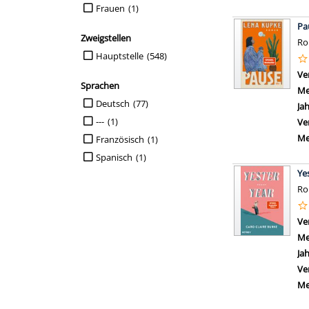
Frauen
(1)
Pa
Zweigstellen
R
Suche auf Zweigstellen einschränken
Hauptstelle
(548)
Ve
Sprachen
Me
Suche auf Sprachen einschränken
Deutsch
(77)
Ja
---
(1)
Ve
Me
Französisch
(1)
Spanisch
(1)
Ye
R
Ve
Me
Ja
Ve
Me