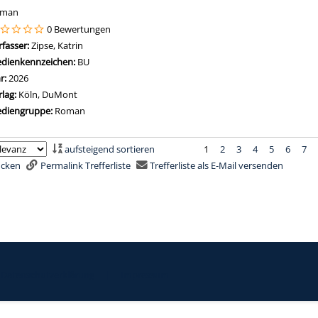
oman
0 Bewertungen
rfasser:
Zipse, Katrin
Suche nach diesem Verfasser
dienkennzeichen:
BU
hr:
2026
rlag:
Köln, DuMont
diengruppe:
Roman
aufsteigend sortieren
1
2
3
4
5
6
7
rucken
Permalink Trefferliste
Trefferliste als E-Mail versenden
Datenschutzerklärung
|
Impressum