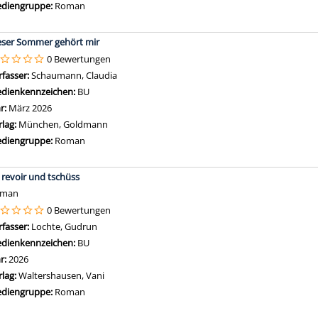
diengruppe:
Roman
eser Sommer gehört mir
0 Bewertungen
rfasser:
Schaumann, Claudia
Suche nach diesem Verfasser
dienkennzeichen:
BU
hr:
März 2026
rlag:
München, Goldmann
diengruppe:
Roman
 revoir und tschüss
oman
0 Bewertungen
rfasser:
Lochte, Gudrun
Suche nach diesem Verfasser
dienkennzeichen:
BU
hr:
2026
rlag:
Waltershausen, Vani
diengruppe:
Roman