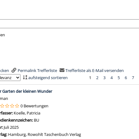
ien
nach der Sie suchen wollen.
rucken
Permalink Trefferliste
Trefferliste als E-Mail versenden
aufsteigend sortieren
1
2
3
4
5
6
7
is
r Garten der kleinen Wunder
oman
0 Bewertungen
rfasser:
Koelle, Patricia
Suche nach diesem Verfasser
dienkennzeichen:
BU
hr:
Juli 2025
rlag:
Hamburg, Rowohlt Taschenbuch Verlag