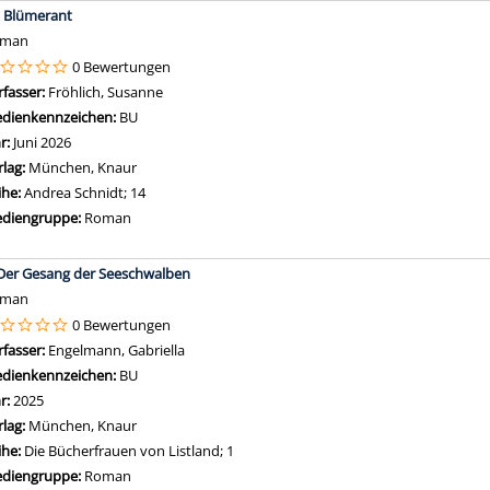
; Blümerant
oman
0 Bewertungen
rfasser:
Fröhlich, Susanne
Suche nach diesem Verfasser
dienkennzeichen:
BU
hr:
Juni 2026
rlag:
München, Knaur
ihe:
Andrea Schnidt; 14
diengruppe:
Roman
 Der Gesang der Seeschwalben
oman
0 Bewertungen
rfasser:
Engelmann, Gabriella
Suche nach diesem Verfasser
dienkennzeichen:
BU
hr:
2025
rlag:
München, Knaur
ihe:
Die Bücherfrauen von Listland; 1
diengruppe:
Roman