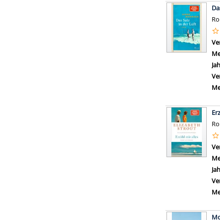
Das
R
Ve
Me
Ja
Ve
Me
Erz
R
Ve
Me
Ja
Ve
Me
Mo