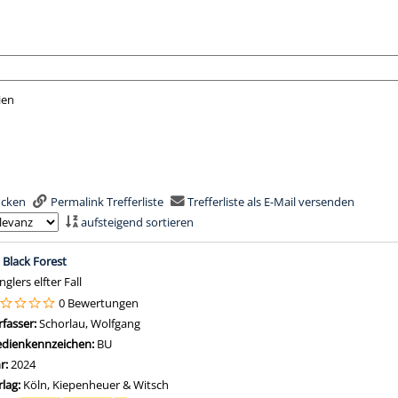
ien
nach der Sie suchen wollen.
rucken
Permalink Trefferliste
Trefferliste als E-Mail versenden
aufsteigend sortieren
is
; Black Forest
glers elfter Fall
0 Bewertungen
rfasser:
Schorlau, Wolfgang
Suche nach diesem Verfasser
dienkennzeichen:
BU
hr:
2024
rlag:
Köln, Kiepenheuer & Witsch