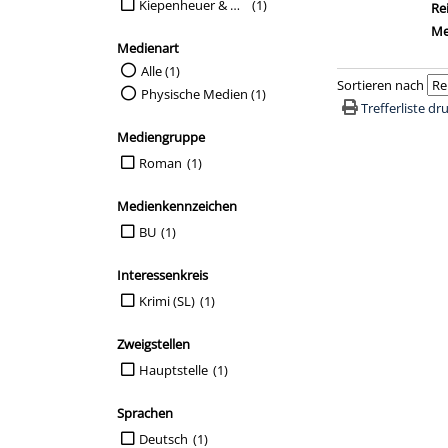
Suche auf Verlag einschränken
Kiepenheuer & Witsch
(1)
Re
Me
Medienart
Suche auf Medienart einschränken
Alle (1)
Sortieren nach
Physische Medien (1)
Trefferliste d
Mediengruppe
Suche auf Mediengruppe einschränken
Roman
(1)
Medienkennzeichen
Suche auf Medienkennzeichen einschränken
BU
(1)
Interessenkreis
Suche auf Interessenkreis einschränken
Krimi (SL)
(1)
Zweigstellen
Suche auf Zweigstellen einschränken
Hauptstelle
(1)
Sprachen
Suche auf Sprachen einschränken
Deutsch
(1)