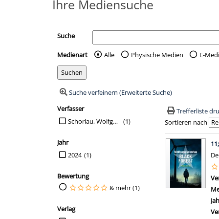
Ihre Mediensuche
Suche
Medienart
Alle
Physische Medien
E-Med
Wählen Sie die Medienart 
Suche verfeinern (Erweiterte Suche)
Verfasser
Suchfilter
Trefferliste d
Suche auf Verfasser einschränken
Schorlau, Wolfgang
(1)
Sortieren nach
Suchergebn
Jahr
11
Suche auf Jahr einschränken
2024
(1)
Den
Bewertung
Ve
Suche auf Bewertung einschränken
& mehr (1)
Me
Ja
Verlag
Ve