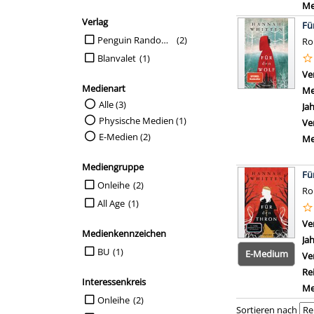
Me
Verlag
Fü
Suche auf Verlag einschränken
Penguin Random House Verlagsgruppe GmbH
(2)
R
Blanvalet
(1)
Ve
Medienart
Me
Suche auf Medienart einschränken
Alle (3)
Ja
Physische Medien (1)
Ve
E-Medien (2)
Me
Mediengruppe
Fü
Suche auf Mediengruppe einschränken
Onleihe
(2)
R
All Age
(1)
Ve
Medienkennzeichen
Ja
Suche auf Medienkennzeichen einschränken
BU
(1)
E-Medium
Ve
Re
Interessenkreis
Me
Suche auf Interessenkreis einschränken
Onleihe
(2)
Sortieren nach