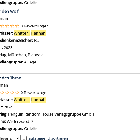
diengruppe:
Onleihe
r den Wolf
oman
0 Bewertungen
rfasser:
Whitten,
Hannah
Suche nach diesem Verfasser
dienkennzeichen:
BU
hr:
2023
rlag:
München, Blanvalet
diengruppe:
All Age
r den Thron
oman
0 Bewertungen
rfasser:
Whitten,
Hannah
Suche nach diesem Verfasser
hr:
2024
rlag:
Penguin Random House Verlagsgruppe GmbH
ihe:
Wilderwood; 2
diengruppe:
Onleihe
aufsteigend sortieren