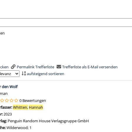
ien
nach der Sie suchen wollen.
rucken
Permalink Trefferliste
Trefferliste als E-Mail versenden
aufsteigend sortieren
is
r den Wolf
oman
0 Bewertungen
rfasser:
Whitten,
Hannah
Suche nach diesem Verfasser
hr:
2023
rlag:
Penguin Random House Verlagsgruppe GmbH
ihe:
Wilderwood; 1