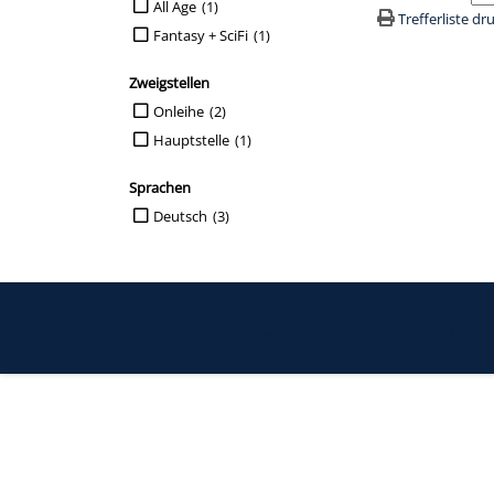
All Age
(1)
Trefferliste d
Fantasy + SciFi
(1)
Zweigstellen
Suche auf Zweigstellen einschränken
Onleihe
(2)
Hauptstelle
(1)
Sprachen
Suche auf Sprachen einschränken
Deutsch
(3)
Copyright [2023] by OCLC GmbH
|