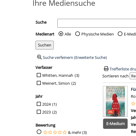
Ihre Mediensuche
Suche
Medienart
Alle
Physische Medien
E-Med
Wählen Sie die Medienart 
Suche verfeinern (Erweiterte Suche)
Verfasser
Suchfilter
Trefferliste d
Suche auf Verfasser einschränken
Whitten, Hannah
(3)
Sortieren nach
Weinert, Simon
(2)
Suchergebn
Fü
Jahr
R
Suche auf Jahr einschränken
2024
(1)
Ve
2023
(2)
Ja
E-Medium
Ve
Bewertung
Re
Suche auf Bewertung einschränken
& mehr (3)