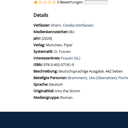
0 Bewertungen
Details
Verfasser:
Suche nach diesem Verfasser
Ahern, Cecelia (Verfasser)
Medienkennzeichen:
BU
Jahr:
[2024]
Verlag:
München, Piper
opens in new tab
Diesen Link in neuem Tab öffnen
Systematik:
Suche nach dieser Systematik
SL Frauen
Interessenkreis:
Suche nach diesem Interessenskreis
Frauen (SL)
ISBN:
978-3-492-07181-9
Beschreibung:
deutschsprachige Ausgabe, 442 Seiten
Beteiligte Personen:
Suche nach dieser Beteiligten Pers
Brammertz, Ute (Übersetzer)
;
Fisch
Sprache:
Deutsch
Originaltitel:
Into the Storm
Mediengruppe:
Roman
Copyright [2023] by OCLC GmbH
|