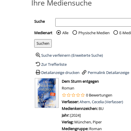
Ihre Mediensuche
Suche
Medienart
Alle
Physische Medien
E-Med
Wählen Sie die Medienart 
Suche verfeinern (Erweiterte Suche)
Zur Trefferliste
Detailanzeige drucken
Permalink Detailanzeige
wird in neuem Tab geöffnet
Dem Sturm entgegen
Roman
0 Bewertungen
Verfasser:
Suche nach diesem Verfasser
Ahern, Cecelia (Verfasser)
Medienkennzeichen:
BU
Jahr:
[2024]
Verlag:
München, Piper
Mediengruppe:
Roman