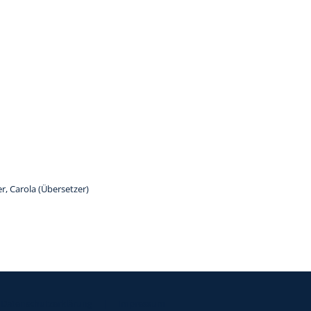
on
er, Carola (Übersetzer)
Datenschutzerklärung
|
Impressum