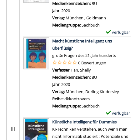
Medienkennzeichen:
BU
Jahr:
2020
Verlag:
München , Goldmann
Mediengruppe:
Sachbuch
verfügbar
E
Zum Download von 
x
Macht künstliche Intelligenz uns
e
überflüsig?
m
große Fragen des 21. Jahrhunderts
p
0 Bewertungen
l
Verfasser:
Fan, Shelly
Suche nach diesem Verfas
a
Medienkennzeichen:
BU
r
Jahr:
2020
-
Verlag:
München, Dorling Kindersley
D
Reihe:
dkkontrovers
e
Mediengruppe:
Sachbuch
t
verfügbar
E
a
Zum Download von 
x
Künstliche Intelligenz für Dummies
i
e
KI-Techniken verstehen, auch wenn man
l
m
nicht Informatik studiert ; Potenziale und
s