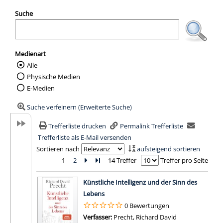
Suche
Medienart
Alle
Wählen Sie die Medienart nach der Sie suc
Physische Medien
E-Medien
Suche verfeinern (Erweiterte Suche)
Trefferliste drucken
Permalink Trefferliste
Trefferliste als E-Mail versenden
Sortieren nach
aufsteigend sortieren
1
2
Zur nächsten Seite blättern
Zur letzten Seite blättern
14 Treffer
Treffer pro Seite
Suchergebnis
Künstliche Intelligenz und der Sinn des
Lebens
0 Bewertungen
Verfasser:
Precht, Richard David
Suche nach die