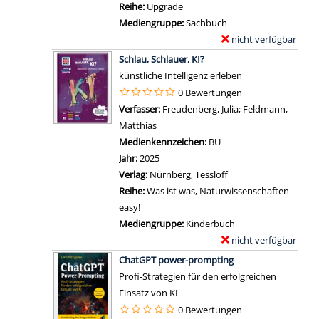
s
-
Reihe:
Upgrade
e
i
A
a
D
Mediengruppe:
Sachbuch
K
g
l
n
e
nicht verfügbar
E
I
e
l
z
t
Zum Download von exter
x
a
Schlau, Schlauer, KI?
n
e
e
a
e
n
künstliche Intelligenz erleben
s
i
i
m
z
0 Bewertungen
ü
g
l
p
e
Verfasser:
Freudenberg, Julia
;
Feldmann,
b
e
s
l
i
Matthias
Suche nach diesem Verfasser
e
n
v
a
g
Medienkennzeichen:
BU
r
o
r
e
Jahr:
2025
a
n
-
n
Verlag:
Nürnberg, Tessloff
l
D
D
Reihe:
Was ist was, Naturwissenschaften
l
i
e
easy!
a
e
t
Mediengruppe:
Kinderbuch
u
K
a
nicht verfügbar
E
f
I
i
Zum Download von exter
x
e
ChatGPT power-prompting
w
l
e
i
Profi-Strategien für den erfolgreichen
a
s
m
n
Einsatz von KI
r
v
p
m
0 Bewertungen
'
o