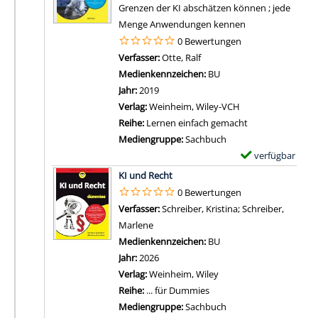
p
Grenzen der KI abschätzen können ; jede
v
l
Menge Anwendungen kennen
o
a
0 Bewertungen
n
r
Verfasser:
Otte, Ralf
Suche nach diesem Verfass
K
-
Medienkennzeichen:
BU
ü
D
Jahr:
2019
n
e
Verlag:
Weinheim, Wiley-VCH
s
t
Reihe:
Lernen einfach gemacht
t
a
Mediengruppe:
Sachbuch
l
i
verfügbar
E
i
l
Zum Download von 
x
KI und Recht
c
s
e
0 Bewertungen
h
v
m
Verfasser:
Schreiber, Kristina
;
Schreiber,
e
o
p
Marlene
Suche nach diesem Verfasser
I
n
l
Medienkennzeichen:
BU
n
M
a
Jahr:
2026
t
a
r
Verlag:
Weinheim, Wiley
e
c
-
Reihe:
... für Dummies
l
h
D
Mediengruppe:
Sachbuch
l
t