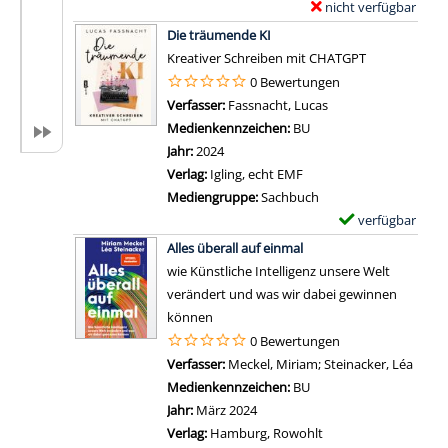
e
nicht verfügbar
E
i
k
t
Zum Download von exter
x
g
Die träumende KI
ü
a
e
e
Kreativer Schreiben mit CHATGPT
n
i
m
n
0 Bewertungen
s
l
p
z
Verfasser:
Fassnacht, Lucas
Suche nach diesem 
t
s
l
u
Medienkennzeichen:
BU
l
v
a
n
Jahr:
2024
i
o
r
d
Verlag:
Igling, echt EMF
c
n
-
d
Mediengruppe:
Sachbuch
h
K
D
e
verfügbar
E
e
ü
e
r
Zum Download von 
x
I
Alles überall auf einmal
n
t
S
e
n
wie Künstliche Intelligenz unsere Welt
s
a
i
m
t
verändert und was wir dabei gewinnen
t
i
n
p
e
können
l
l
n
l
l
0 Bewertungen
i
s
d
a
l
Verfasser:
Meckel, Miriam
;
Steinacker, Léa
Suche
c
v
e
r
i
Medienkennzeichen:
BU
h
o
s
-
g
Jahr:
März 2024
e
n
L
D
e
Verlag:
Hamburg, Rowohlt
I
K