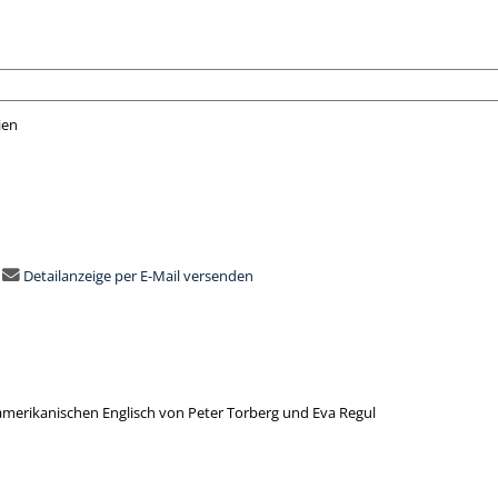
ien
nach der Sie suchen wollen.
Detailanzeige per E-Mail versenden
 amerikanischen Englisch von Peter Torberg und Eva Regul