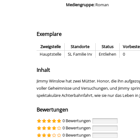
Mediengruppe:
Roman
Exemplare
Zweigstelle
Standorte
Status
Vorbeste
Hauptstelle
SL Familie Irv
Entliehen
0
Inhalt
Jimmy Winslow hat zwei Mütter. Honor, die ihn aufgezog
voller Geheimnisse und Versuchungen, und Jimmy springt
spektakuläre Achterbahnfahrt, wie sie nur das Leben in
Bewertungen
0 Bewertungen
0 Bewertungen
0 Bewertungen