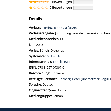
0 Bewertungen
0 Bewertungen
Details
Verfasser:
Suche nach diesem Verfasser
Irving, John (Verfasser)
Verfasserangabe:
John Irving ; aus dem amerikanischen 
Medienkennzeichen:
BU
Jahr:
2025
Verlag:
Zürich, Diogenes
opens in new tab
Diesen Link in neuem Tab öffnen
Systematik:
Suche nach dieser Systematik
SL Familie
Interessenkreis:
Suche nach diesem Interessenskreis
Familie (SL)
ISBN:
978-3-257-07367-6
Beschreibung:
551 Seiten
Beteiligte Personen:
Suche nach dieser Beteiligten Pers
Torberg, Peter (Übersetzer)
;
Regul, 
Sprache:
Deutsch
Originaltitel:
Queen Esther
Mediengruppe:
Roman