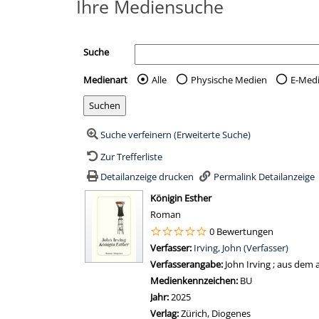
Ihre Mediensuche
Suche
Medienart
Alle
Physische Medien
E-Med
Wählen Sie die Medienart 
Suche verfeinern (Erweiterte Suche)
Zur Trefferliste
Detailanzeige drucken
Permalink Detailanzeige
wird in neuem Tab geöffnet
Königin Esther
Roman
0 Bewertungen
Verfasser:
Suche nach diesem Verfasser
Irving, John (Verfasser)
Verfasserangabe:
John Irving ; aus dem
Medienkennzeichen:
BU
Jahr:
2025
Verlag:
Zürich, Diogenes