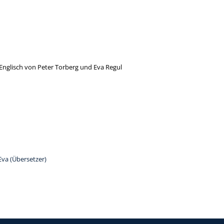
Englisch von Peter Torberg und Eva Regul
on
Eva (Übersetzer)