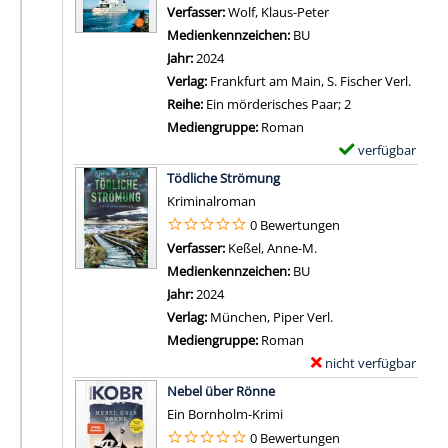
p
Verfasser:
Wolf, Klaus-Peter
Suche nach diesem 
s
l
Medienkennzeichen:
BU
v
a
Jahr:
2024
o
r
Verlag:
Frankfurt am Main, S. Fischer Verl.
n
-
Reihe:
Ein mörderisches Paar; 2
L
D
Mediengruppe:
Roman
i
e
verfügbar
E
c
t
Zum Download von 
x
Tödliche Strömung
h
a
e
Kriminalroman
t
i
m
0 Bewertungen
j
l
p
Verfasser:
Keßel, Anne-M.
Suche nach diesem Ve
a
s
l
Medienkennzeichen:
BU
h
v
a
Jahr:
2024
r
o
r
Verlag:
München, Piper Verl.
e
n
-
Mediengruppe:
Roman
i
7
D
nicht verfügbar
E
m
;
e
Zum Download von exter
x
D
Nebel über Rönne
D
t
e
u
Ein Bornholm-Krimi
i
a
m
n
0 Bewertungen
e