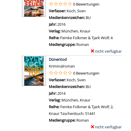
i
m
e
0 Bewertungen
c
l
p
i
Verfasser:
Koch, Sven
Suche nach diesem Verfas
h
s
l
g
Medienkennzeichen:
BU
e
v
a
e
Jahr:
2016
S
o
r
n
Verlag:
München, Knaur
t
n
-
Reihe:
Femke Folkmer & Tjark Wolf; 4
r
N
D
Mediengruppe:
Roman
ö
e
e
nicht verfügbar
E
m
b
t
Zum Download von exter
x
u
Dünentod
e
a
e
n
Kriminalroman
l
i
m
g
0 Bewertungen
ü
l
p
a
Verfasser:
Koch, Sven
Suche nach diesem Verfas
b
s
l
n
Medienkennzeichen:
BU
e
v
a
z
Jahr:
2014
r
o
r
e
Verlag:
München, Knaur
R
n
-
i
Reihe:
Femke Folkmer & Tjark Wolf; 2,
ö
G
D
g
Knaur Taschenbuch; 51441
n
e
e
e
Mediengruppe:
Roman
n
f
t
n
nicht verfügbar
E
e
ä