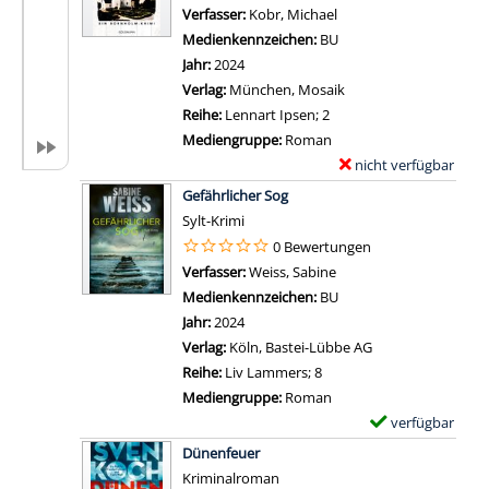
i
p
k
Verfasser:
Kobr, Michael
Suche nach diesem Ver
G
l
l
e
Medienkennzeichen:
BU
a
s
a
l
Jahr:
2024
b
v
r
a
Verlag:
München, Mosaik
e
o
-
n
Reihe:
Lennart Ipsen; 2
d
n
D
z
Mediengruppe:
Roman
e
D
e
e
nicht verfügbar
E
r
e
t
i
Zum Download von exter
x
L
Gefährlicher Sog
r
a
g
e
ü
Sylt-Krimi
V
i
e
m
g
0 Bewertungen
e
l
n
p
e
Verfasser:
Weiss, Sabine
Suche nach diesem Ver
r
s
l
a
Medienkennzeichen:
BU
d
v
a
n
Jahr:
2024
a
o
r
z
Verlag:
Köln, Bastei-Lübbe AG
c
n
-
e
Reihe:
Liv Lammers; 8
h
T
D
i
Mediengruppe:
Roman
t
ö
e
g
verfügbar
E
a
d
t
e
Zum Download von 
x
n
Dünenfeuer
l
a
n
e
z
Kriminalroman
i