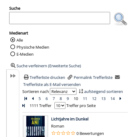
Suche
Medienart
Alle
Wählen Sie die Medienart nach der Sie suc
Physische Medien
E-Medien
Suche verfeinern (Erweiterte Suche)
Trefferliste drucken
Permalink Trefferliste
Trefferliste als E-Mail versenden
Sortieren nach
aufsteigend sortieren
Zur ersten Seite blättern
Zur vorherigen Seite blättern
5
6
7
8
9
10
11
12
13
14
Zur näch
Zur l
1111 Treffer
Treffer pro Seite
Suchergebnis
Lichtjahre im Dunkel
Roman
0 Bewertungen