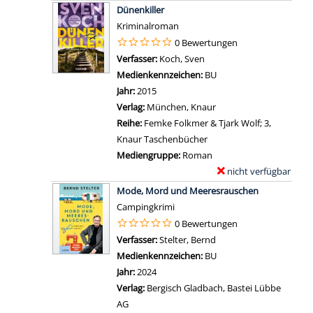
a
Zum Download von exter
x
a
Dünenkiller
h
i
e
n
Kriminalroman
r
l
m
z
0 Bewertungen
l
s
p
e
Verfasser:
Koch, Sven
Suche nach diesem Verfas
i
v
l
i
Medienkennzeichen:
BU
c
o
a
g
Jahr:
2015
h
n
r
e
Verlag:
München, Knaur
e
D
-
n
Reihe:
Femke Folkmer & Tjark Wolf; 3,
r
ü
D
Knaur Taschenbücher
S
n
e
Mediengruppe:
Roman
o
e
t
nicht verfügbar
E
g
n
a
Zum Download von exter
x
a
Mode, Mord und Meeresrauschen
f
i
e
n
Campingkrimi
e
l
m
z
0 Bewertungen
u
s
p
e
Verfasser:
Stelter, Bernd
Suche nach diesem Ver
e
v
l
i
Medienkennzeichen:
BU
r
o
a
g
Jahr:
2024
a
n
r
e
Verlag:
Bergisch Gladbach, Bastei Lübbe
n
D
-
n
AG
z
ü