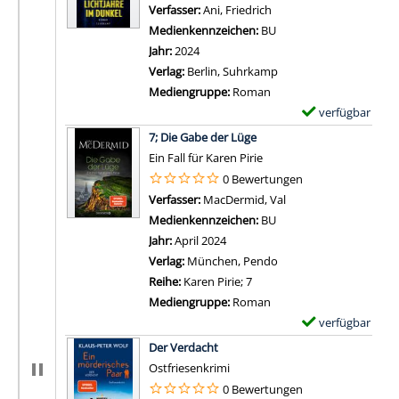
Verfasser:
Ani, Friedrich
Suche nach diesem Verf
Medienkennzeichen:
BU
Jahr:
2024
Verlag:
Berlin, Suhrkamp
Mediengruppe:
Roman
verfügbar
E
Zum Download von 
x
7; Die Gabe der Lüge
e
Ein Fall für Karen Pirie
m
0 Bewertungen
p
Verfasser:
MacDermid, Val
Suche nach diesem V
l
Medienkennzeichen:
BU
a
Jahr:
April 2024
r
Verlag:
München, Pendo
-
Reihe:
Karen Pirie; 7
D
Mediengruppe:
Roman
e
verfügbar
E
t
Zum Download von 
x
Der Verdacht
a
e
Ostfriesenkrimi
i
m
0 Bewertungen
l