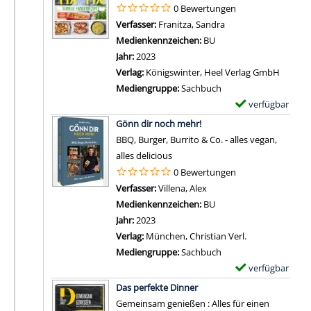
m
0 Bewertungen
i
p
Verfasser:
Franitza, Sandra
Suche nach diesem V
l
l
Medienkennzeichen:
BU
s
a
Jahr:
2023
v
r
Verlag:
Königswinter, Heel Verlag GmbH
o
-
Mediengruppe:
Sachbuch
n
D
verfügbar
E
R
e
Zum Download von 
x
Gönn dir noch mehr!
e
t
e
BBQ, Burger, Burrito & Co. - alles vegan,
z
a
m
alles delicious
e
i
p
0 Bewertungen
p
l
l
Verfasser:
Villena, Alex
Suche nach diesem Verfa
t
s
a
Medienkennzeichen:
BU
e
v
r
Jahr:
2023
z
o
-
Verlag:
München, Christian Verl.
u
n
D
Mediengruppe:
Sachbuch
m
C
e
verfügbar
E
g
a
t
Zum Download von 
x
e
Das perfekte Dinner
m
a
e
s
Gemeinsam genießen : Alles für einen
p