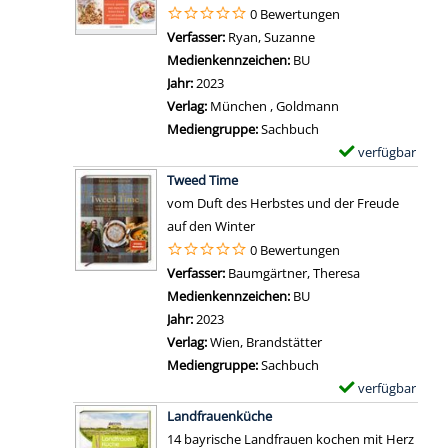
e
a
p
i
0 Bewertungen
d
n
i
l
g
Verfasser:
Ryan, Suzanne
Suche nach diesem Ve
i
l
a
e
Medienkennzeichen:
BU
r
s
r
n
Jahr:
2023
n
v
-
Verlag:
München , Goldmann
o
o
D
Mediengruppe:
Sachbuch
c
n
e
verfügbar
E
h
D
t
Zum Download von 
x
m
Tweed Time
a
a
e
e
vom Duft des Herbstes und der Freude
s
i
m
h
auf den Winter
p
l
p
r
0 Bewertungen
e
s
l
!
Verfasser:
Baumgärtner, Theresa
Suche nach di
r
v
a
a
Medienkennzeichen:
BU
f
o
r
n
Jahr:
2023
e
n
-
z
Verlag:
Wien, Brandstätter
k
M
D
e
Mediengruppe:
Sachbuch
t
o
e
i
verfügbar
E
e
d
t
g
Zum Download von 
x
D
Landfrauenküche
e
a
e
e
i
14 bayrische Landfrauen kochen mit Herz
t