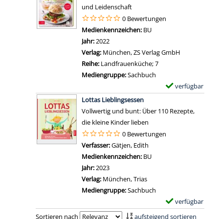
i
n
m
n
und Leidenschaft
o
l
p
n
0 Bewertungen
r
s
l
e
Suche nach diesem Verfasser
Medienkennzeichen:
BU
t
v
a
r
Jahr:
2022
e
o
r
a
Verlag:
München, ZS Verlag GmbH
n
n
-
n
Reihe:
Landfrauenküche; 7
a
S
D
z
Mediengruppe:
Sachbuch
n
i
e
e
verfügbar
E
z
m
t
i
Zum Download von 
x
e
Lottas Lieblingsessen
p
a
g
e
i
Vollwertig und bunt: Über 110 Rezepte,
l
i
e
m
g
die kleine Kinder lieben
y
l
n
p
e
0 Bewertungen
K
s
l
n
Verfasser:
Gätjen, Edith
Suche nach diesem Verf
e
v
a
Medienkennzeichen:
BU
t
o
r
Jahr:
2023
o
n
-
Verlag:
München, Trias
f
T
D
Mediengruppe:
Sachbuch
o
w
e
verfügbar
E
r
e
t
Zum Download von 
x
y
Sortieren nach
aufsteigend sortieren
e