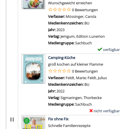
Wunschgewicht erreichen
0 Bewertungen
Verfasser:
Mössinger, Carola
Suche nach diesem
Medienkennzeichen:
BU
Jahr:
2023
Verlag:
Jemgum, Edition Lunerion
Mediengruppe:
Sachbuch
verfügbar
E
Zum Download von 
x
Camping-Küche
e
groß kochen auf kleiner Flamme
m
0 Bewertungen
p
Verfasser:
Feldt, Marie
;
Feldt, Julius
Suche nach d
l
Medienkennzeichen:
BU
a
Jahr:
2022
r
Verlag:
Sigmaringen, Thorbecke
-
Mediengruppe:
Sachbuch
D
nicht verfügbar
E
e
Zum Download von exter
x
Fix ohne Fix
t
e
Schnelle Familienrezepte
a