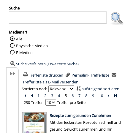
Suche
Medienart
Alle
Wählen Sie die Medienart nach der Sie suc
Physische Medien
E-Medien
Suche verfeinern (Erweiterte Suche)
Trefferliste drucken
Permalink Trefferliste
Trefferliste als E-Mail versenden
Sortieren nach
aufsteigend sortieren
Zur ersten Seite blättern
Zur vorherigen Seite blättern
1
2
3
4
5
6
7
8
9
10
Zur nächsten 
Zur letzte
230 Treffer
Treffer pro Seite
Suchergebnis
Rezepte zum gesunden Zunehmen
Mit den leckersten Rezepten schnell und
gesund Gewicht zunehmen und Ihr