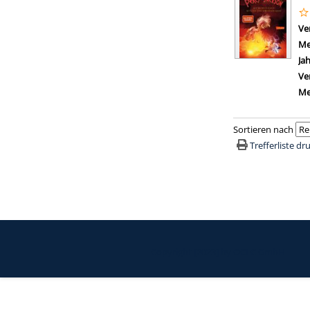
Ve
Me
Ja
Ve
Me
Sortieren nach
Trefferliste d
Copyright [2023] by OCLC GmbH
|