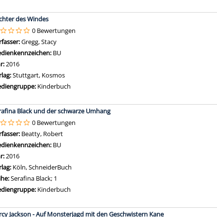
chter des Windes
0 Bewertungen
rfasser:
Gregg, Stacy
Suche nach diesem Verfasser
dienkennzeichen:
BU
hr:
2016
rlag:
Stuttgart, Kosmos
diengruppe:
Kinderbuch
rafina Black und der schwarze Umhang
0 Bewertungen
rfasser:
Beatty, Robert
Suche nach diesem Verfasser
dienkennzeichen:
BU
hr:
2016
rlag:
Köln, SchneiderBuch
ihe:
Serafina Black; 1
diengruppe:
Kinderbuch
rcy Jackson - Auf Monsterjagd mit den Geschwistern Kane