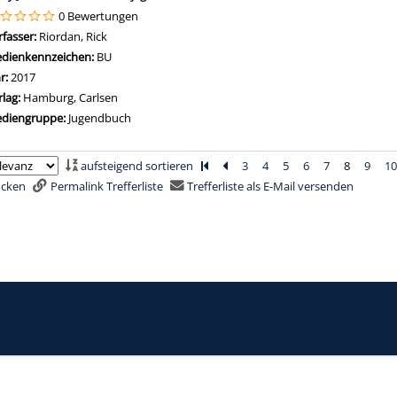
0 Bewertungen
rfasser:
Riordan, Rick
Suche nach diesem Verfasser
dienkennzeichen:
BU
hr:
2017
rlag:
Hamburg, Carlsen
diengruppe:
Jugendbuch
aufsteigend sortieren
Zur ersten Seite blättern
Zur vorherigen Seite blättern
3
4
5
6
7
8
9
1
rucken
Permalink Trefferliste
Trefferliste als E-Mail versenden
Datenschutzerklärung
|
Impressum