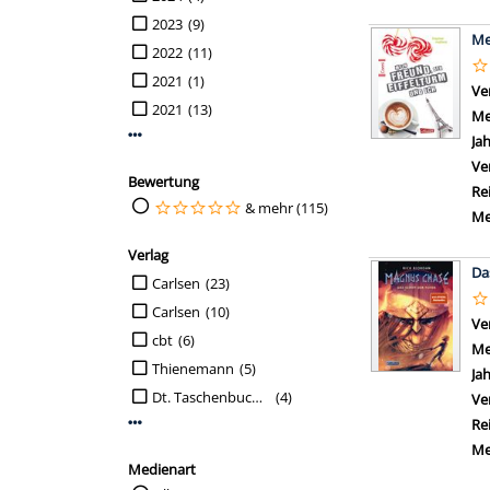
2023
(9)
Me
2022
(11)
2021
(1)
Ve
2021
(13)
Me
Mehr Jahr-Filter anzeigen
Ja
Ve
Bewertung
Re
Suche auf Bewertung einschränken
& mehr (115)
Me
Verlag
Da
Suche auf Verlag einschränken
Carlsen
(23)
Carlsen
(10)
Ve
cbt
(6)
Me
Thienemann
(5)
Ja
Dt. Taschenbuch-Verl.,
(4)
Ve
Re
Mehr Verlag-Filter anzeigen
Me
Medienart