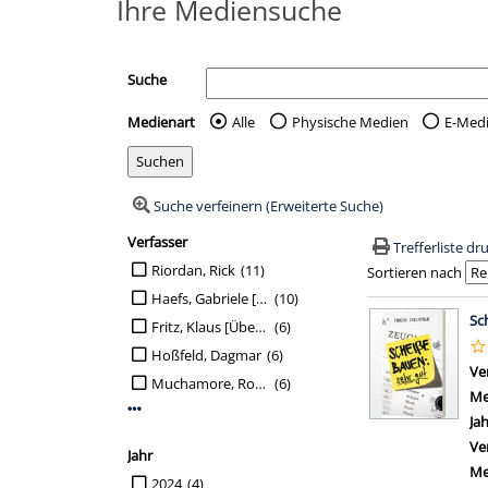
Ihre Mediensuche
Suche
Medienart
Alle
Physische Medien
E-Med
Wählen Sie die Medienart 
Suche verfeinern (Erweiterte Suche)
Verfasser
Suchfilter
Trefferliste d
Suche auf Verfasser einschränken
Riordan, Rick
(11)
Sortieren nach
Haefs, Gabriele [Übers.]
(10)
Suchergebn
Sc
Fritz, Klaus [Übers.]
(6)
Hoßfeld, Dagmar
(6)
Ve
Muchamore, Robert
(6)
Me
Mehr Verfasser-Filter anzeigen
Ja
Ve
Jahr
Me
Suche auf Jahr einschränken
2024
(4)