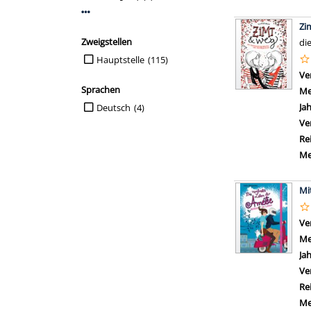
Mehr Interessenkreis-Filter anzeigen
Zi
Zweigstellen
di
Suche auf Zweigstellen einschränken
Hauptstelle
(115)
Ve
Sprachen
Me
Suche auf Sprachen einschränken
Ja
Deutsch
(4)
Ve
Re
Me
Mi
Ve
Me
Ja
Ve
Re
Me