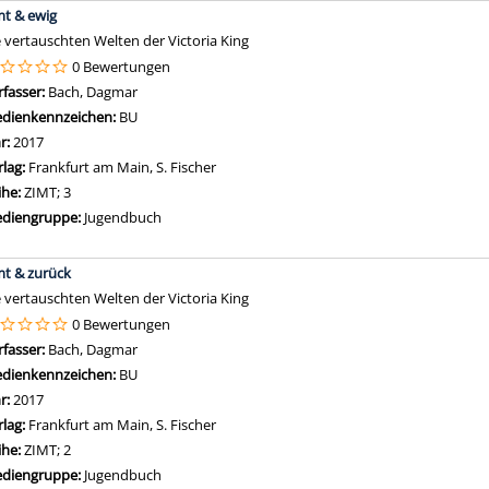
mt & ewig
e vertauschten Welten der Victoria King
0 Bewertungen
rfasser:
Bach, Dagmar
Suche nach diesem Verfasser
dienkennzeichen:
BU
hr:
2017
rlag:
Frankfurt am Main, S. Fischer
ihe:
ZIMT; 3
diengruppe:
Jugendbuch
mt & zurück
e vertauschten Welten der Victoria King
0 Bewertungen
rfasser:
Bach, Dagmar
Suche nach diesem Verfasser
dienkennzeichen:
BU
hr:
2017
rlag:
Frankfurt am Main, S. Fischer
ihe:
ZIMT; 2
diengruppe:
Jugendbuch