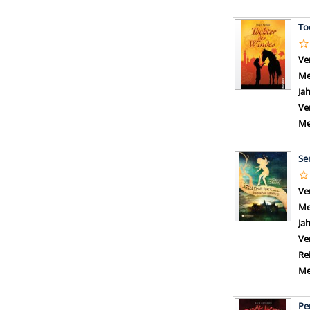
To
Ve
Me
Ja
Ve
Me
Se
Ve
Me
Ja
Ve
Re
Me
Pe