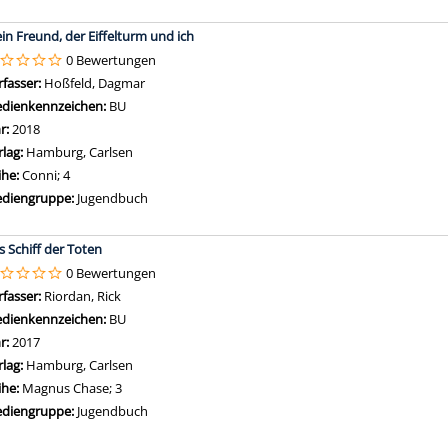
in Freund, der Eiffelturm und ich
0 Bewertungen
rfasser:
Hoßfeld, Dagmar
Suche nach diesem Verfasser
dienkennzeichen:
BU
hr:
2018
rlag:
Hamburg, Carlsen
ihe:
Conni; 4
diengruppe:
Jugendbuch
s Schiff der Toten
0 Bewertungen
rfasser:
Riordan, Rick
Suche nach diesem Verfasser
dienkennzeichen:
BU
hr:
2017
rlag:
Hamburg, Carlsen
ihe:
Magnus Chase; 3
diengruppe:
Jugendbuch