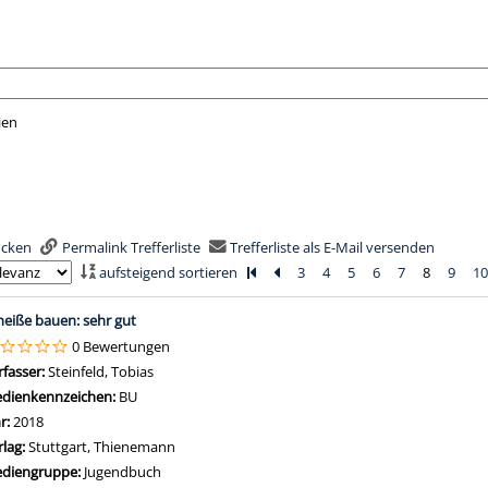
ien
nach der Sie suchen wollen.
rucken
Permalink Trefferliste
Trefferliste als E-Mail versenden
aufsteigend sortieren
Zur ersten Seite blättern
Zur vorherigen Seite blättern
3
4
5
6
7
8
9
1
is
heiße bauen: sehr gut
0 Bewertungen
rfasser:
Steinfeld, Tobias
Suche nach diesem Verfasser
dienkennzeichen:
BU
hr:
2018
rlag:
Stuttgart, Thienemann
diengruppe:
Jugendbuch