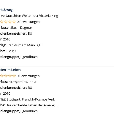
mt & weg
e vertauschten Welten der Victoria King
0 Bewertungen
rfasser:
Bach, Dagmar
Suche nach diesem Verfasser
dienkennzeichen:
BU
hr:
2016
rlag:
Frankfurt am Main, KJB
ihe:
ZIMT; 1
diengruppe:
Jugendbuch
tten im Leben
0 Bewertungen
rfasser:
Desjardins, India
Suche nach diesem Verfasser
dienkennzeichen:
BU
hr:
2016
rlag:
Stuttgart, Franckh-Kosmos Verl.
ihe:
Das verdrehte Leben der Amélie; 8
diengruppe:
Jugendbuch