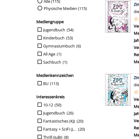
Suche auf Medienart einschränken
Alle (115)
Zi
Physische Medien (115)
di
Mediengruppe
Ve
Suche auf Mediengruppe einschränken
Jugendbuch
(54)
Me
Kinderbuch
(53)
Ja
Gymnasiumbuch
(6)
Ve
All Age
(1)
Re
Me
Sachbuch
(1)
Medienkennzeichen
Zi
Suche auf Medienkennzeichen einschränken
BU
(113)
di
Interessenkreis
Ve
Suche auf Interessenkreis einschränken
10-12
(50)
Me
Jugendbuch
(26)
Ja
Ve
Fantastisches (KJ)
(20)
Re
Fantasy + SciFi (JuBi)
(20)
Me
Thrill (JuBi)
(8)