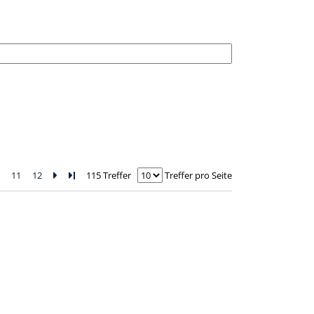
0
11
12
Zur nächsten Seite blättern
Zur letzten Seite blättern
115 Treffer
Treffer pro Seite