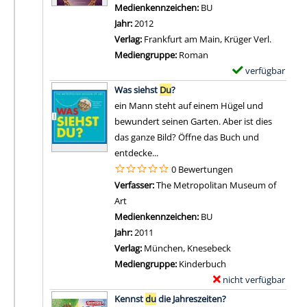
Medienkennzeichen:
BU
Jahr:
2012
Verlag:
Frankfurt am Main, Krüger Verl.
Mediengruppe:
Roman
verfügbar
E
Zum Download von 
x
Was siehst
Du
?
e
ein Mann steht auf einem Hügel und
m
bewundert seinen Garten. Aber ist dies
p
das ganze Bild? Öffne das Buch und
l
entdecke...
a
0 Bewertungen
r
Verfasser:
The Metropolitan Museum of
-
Art
Suche nach diesem Verfasser
D
Medienkennzeichen:
BU
e
Jahr:
2011
t
Verlag:
München, Knesebeck
a
Mediengruppe:
Kinderbuch
i
nicht verfügbar
E
l
Zum Download von exter
x
Kennst
du
die Jahreszeiten?
s