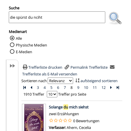
Suche
Medienart
Alle
Wählen Sie die Medienart nach der Sie suc
Physische Medien
E-Medien
Trefferliste drucken
Permalink Trefferliste
Trefferliste als E-Mail versenden
Sortieren nach
aufsteigend sortieren
Zur ersten Seite blättern
Zur vorherigen Seite blättern
3
4
5
6
7
8
9
10
11
12
Zur nächst
Zur let
1910 Treffer
Treffer pro Seite
Suchergebnis
Solange
du
mich siehst
zwei Erzählungen
0 Bewertungen
Verfasser:
Ahern, Cecelia
Suche nach diesem Ver