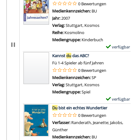
e
0 Bewertungen
v
m
Suche nach diesem Verfasser
Medienkennzeichen:
BU
o
p
Jahr:
2007
n
l
Verlag:
Stuttgart, Kosmos
S
a
Reihe:
Kosmolino
o
r
Mediengruppe:
Kinderbuch
l
-
verfügbar
E
a
D
Zum Download von 
x
Kannst
du
das ABC?
n
e
e
Fü 1-4 Spieler ab fünf Jahren
g
t
m
0 Bewertungen
e
a
p
Suche nach diesem Verfasser
Medienkennzeichen:
SP
d
i
l
Verlag:
Stuttgart, Kosmos
u
l
a
Mediengruppe:
Spiel
m
s
r
verfügbar
E
i
v
-
Zum Download von 
x
c
Du
bist ein echtes Wundertier
o
D
e
h
0 Bewertungen
n
e
m
s
Verfasser:
Randerath, Jeanette
;
Jakobs,
W
t
p
i
Günther
Suche nach diesem Verfasser
a
a
l
e
Medienkennzeichen:
BU
s