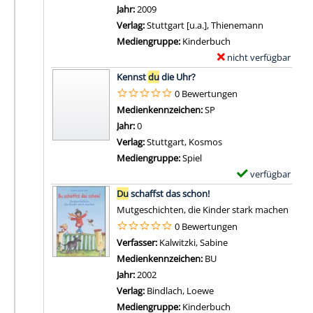
i
a
h
Jahr:
2009
s
l
r
s
Verlag:
Stuttgart [u.a.], Thienemann
i
s
-
t
Mediengruppe:
Kinderbuch
e
v
D
a
nicht verfügbar
E
h
o
e
n
Zum Download von exter
x
s
Kennst
du
die Uhr?
n
t
z
e
t
0 Bewertungen
K
a
e
m
D
Suche nach diesem Verfasser
Medienkennzeichen:
SP
e
i
i
p
u
Jahr:
0
n
l
g
l
?
Verlag:
Stuttgart, Kosmos
n
s
e
a
a
Mediengruppe:
Spiel
s
v
n
r
n
verfügbar
E
t
o
-
z
Zum Download von 
x
d
Du
schaffst das schon!
n
D
e
e
u
Mutgeschichten, die Kinder stark machen
K
e
i
m
d
0 Bewertungen
a
t
g
p
i
Verfasser:
Kalwitzki, Sabine
Suche nach diesem V
n
a
e
l
e
Medienkennzeichen:
BU
n
i
n
a
J
Jahr:
2002
s
l
r
a
Verlag:
Bindlach, Loewe
t
s
-
h
Mediengruppe:
Kinderbuch
d