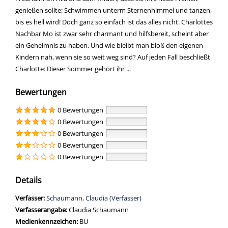
genießen sollte: Schwimmen unterm Sternenhimmel und tanzen,
bis es hell wird! Doch ganz so einfach ist das alles nicht. Charlottes
Nachbar Mo ist zwar sehr charmant und hilfsbereit, scheint aber
ein Geheimnis zu haben. Und wie bleibt man bloß den eigenen
Kindern nah, wenn sie so weit weg sind? Auf jeden Fall beschließt
Charlotte: Dieser Sommer gehört ihr ...
Bewertungen
0 Bewertungen
0 Bewertungen
0 Bewertungen
0 Bewertungen
0 Bewertungen
Details
Verfasser:
Suche nach diesem Verfasser
Schaumann, Claudia (Verfasser)
Verfasserangabe:
Claudia Schaumann
Medienkennzeichen:
BU