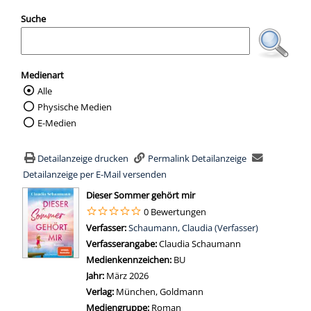
Suche
Medienart
Alle
Wählen Sie die Medienart nach der Sie suc
Physische Medien
E-Medien
Detailanzeige drucken
Permalink Detailanzeige
Detailanzeige per E-Mail versenden
wird in neuem Tab geöffnet
Dieser Sommer gehört mir
0 Bewertungen
Verfasser:
Suche nach diesem Verfasser
Schaumann, Claudia (Verfasser)
Verfasserangabe:
Claudia Schaumann
Medienkennzeichen:
BU
Jahr:
März 2026
Verlag:
München, Goldmann
Mediengruppe:
Roman