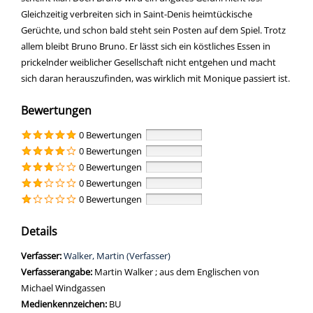
Gleichzeitig verbreiten sich in Saint-Denis heimtückische
Gerüchte, und schon bald steht sein Posten auf dem Spiel. Trotz
allem bleibt Bruno Bruno. Er lässt sich ein köstliches Essen in
prickelnder weiblicher Gesellschaft nicht entgehen und macht
sich daran herauszufinden, was wirklich mit Monique passiert ist.
Bewertungen
0 Bewertungen
0 Bewertungen
0 Bewertungen
0 Bewertungen
0 Bewertungen
Details
Verfasser:
Suche nach diesem Verfasser
Walker, Martin (Verfasser)
Verfasserangabe:
Martin Walker ; aus dem Englischen von
Michael Windgassen
Medienkennzeichen:
BU