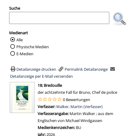
Suche
Medienart
Alle
Wählen Sie die Medienart nach der Sie suc
Physische Medien
E-Medien
Detailanzeige drucken
Permalink Detailanzeige
Detailanzeige per E-Mail versenden
wird in neuem Tab geöffnet
18; Bredouille
der achtzehnte Fall für Bruno, Chef de police
0 Bewertungen
Verfasser:
Suche nach diesem Verfasser
Walker, Martin (Verfasser)
Verfasserangabe:
Martin Walker ; aus dem
Englischen von Michael Windgassen
Medienkennzeichen:
BU
Jahr:
2026