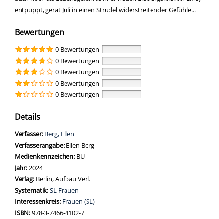
entpuppt, gerät Juli in einen Strudel widerstreitender Gefühle...
Bewertungen
0 Bewertungen
0 Bewertungen
0 Bewertungen
0 Bewertungen
0 Bewertungen
Details
Verfasser:
Suche nach diesem Verfasser
Berg, Ellen
Verfasserangabe:
Ellen Berg
Medienkennzeichen:
BU
Jahr:
2024
Verlag:
Berlin, Aufbau Verl.
opens in new tab
Diesen Link in neuem Tab öffnen
Systematik:
Suche nach dieser Systematik
SL Frauen
Interessenkreis:
Suche nach diesem Interessenskreis
Frauen (SL)
ISBN:
978-3-7466-4102-7