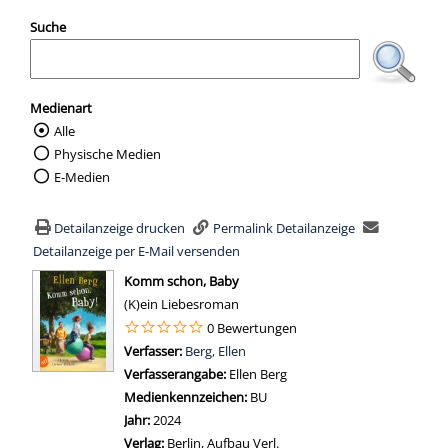
Suche
Medienart
Alle
Wählen Sie die Medienart nach der Sie suc
Physische Medien
E-Medien
Detailanzeige drucken
Permalink Detailanzeige
Detailanzeige per E-Mail versenden
wird in neuem Tab geöffnet
Komm schon, Baby
(K)ein Liebesroman
0 Bewertungen
Verfasser:
Suche nach diesem Verfasser
Berg, Ellen
Verfasserangabe:
Ellen Berg
Medienkennzeichen:
BU
Jahr:
2024
Verlag:
Berlin, Aufbau Verl.