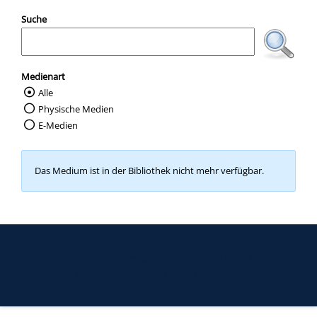
Suche
Medienart
Alle
Wählen Sie die Medienart nach der Sie suc
Physische Medien
E-Medien
Das Medium ist in der Bibliothek nicht mehr verfügbar.
Copyright [2023] by OCLC GmbH
|
Datenschutzerklärung
|
Impressum