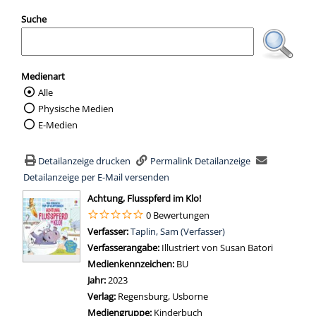
Suche
Medienart
Alle
Wählen Sie die Medienart nach der Sie suc
Physische Medien
E-Medien
Detailanzeige drucken
Permalink Detailanzeige
Detailanzeige per E-Mail versenden
wird in neuem Tab geöffnet
Achtung, Flusspferd im Klo!
0 Bewertungen
Verfasser:
Suche nach diesem Verfasser
Taplin, Sam (Verfasser)
Verfasserangabe:
Illustriert von Susan Batori
Medienkennzeichen:
BU
Jahr:
2023
Verlag:
Regensburg, Usborne
Mediengruppe:
Kinderbuch