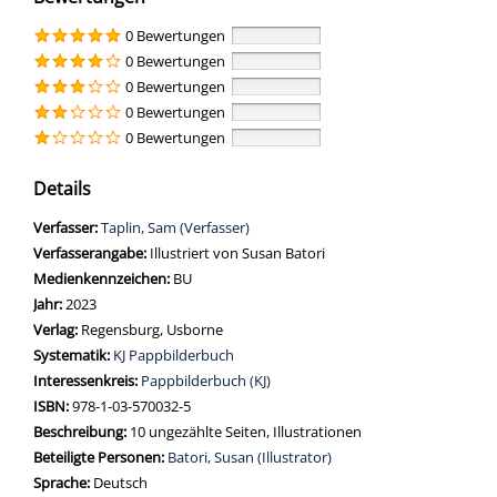
0 Bewertungen
0 Bewertungen
0 Bewertungen
0 Bewertungen
0 Bewertungen
Details
Verfasser:
Suche nach diesem Verfasser
Taplin, Sam (Verfasser)
Verfasserangabe:
Illustriert von Susan Batori
Medienkennzeichen:
BU
Jahr:
2023
Verlag:
Regensburg, Usborne
opens in new tab
Diesen Link in neuem Tab öffnen
Systematik:
Suche nach dieser Systematik
KJ Pappbilderbuch
Interessenkreis:
Suche nach diesem Interessenskreis
Pappbilderbuch (KJ)
ISBN:
978-1-03-570032-5
Beschreibung:
10 ungezählte Seiten, Illustrationen
Beteiligte Personen:
Suche nach dieser Beteiligten Person
Batori, Susan (Illustrator)
Sprache:
Deutsch